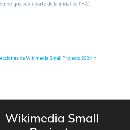
empo que sean parte de la iniciativa PAW,
iguiente
lecciones de Wikimedia Small Projects 2024
ntrada:
Wikimedia Small