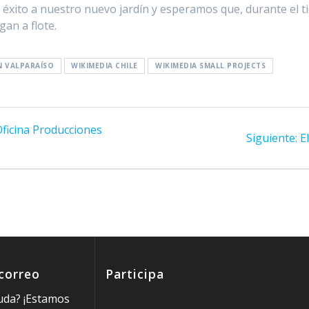
xito a nuestro nuevo jardín y esperamos que, durante el ti
an a flote.
ÍN VALPARAÍSO
WIKIMEDIA CHILE
WIKIMEDIA SMALL PROJECTS
ficina Producciones
S
Siguiente:
E
e
 correo
Participa
uda? ¡Estamos