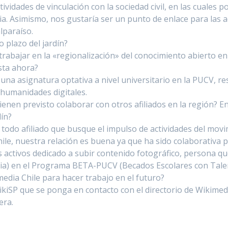
ividades de vinculación con la sociedad civil, en las cuales 
dia. Asimismo, nos gustaría ser un punto de enlace para las 
lparaíso.
o plazo del jardín?
rabajar en la «regionalización» del conocimiento abierto en 
sta ahora?
una asignatura optativa a nivel universitario en la PUCV, res
 humanidades digitales.
enen previsto colaborar con otros afiliados en la región? Ent
dín?
 todo afiliado que busque el impulso de actividades del mov
ile, nuestra relación es buena ya que ha sido colaborativa 
 activos dedicado a subir contenido fotográfico, persona qu
edia) en el Programa BETA-PUCV (Becados Escolares con Tale
edia Chile para hacer trabajo en el futuro?
kiSP que se ponga en contacto con el directorio de Wikimedi
era.