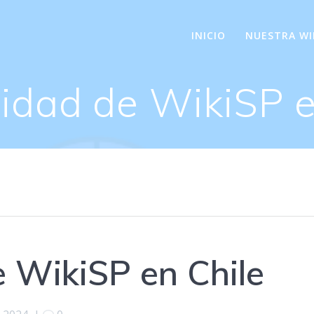
INICIO
NUESTRA WI
dad de WikiSP e
 WikiSP en Chile