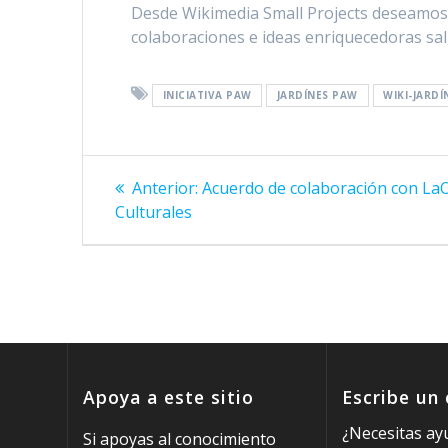
Desde Wikimedia Small Projects deseamos é
colaboraciones e ideas enriquecedoras salg
INICIATIVA PAW
JARDÍNES PAW
WIKI-JARD
Navegación
Entrada
Anterior:
Acuerdo de colaboración con LaO
anterior:
de
Culturales
entradas
Apoya a este sitio
Escribe un
¿Necesitas ay
Si apoyas al conocimiento