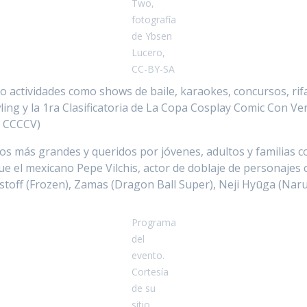
Two,
fotografía
de Ybsen
Lucero,
CC-BY-SA
bo actividades como shows de baile, karaokes, concursos, rif
g y la 1ra Clasificatoria de La Copa Cosplay Comic Con Vene
a CCCCV)
os más grandes y queridos por jóvenes, adultos y familias c
 fue el mexicano Pepe Vilchis, actor de doblaje de personaje
istoff (Frozen), Zamas (Dragon Ball Super), Neji Hyūga (Naru
Programa
del
evento.
Cortesía
de su
sitio