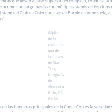
ánicas que llevan al piso superior del complejo, conducía al 
recorrimos un largo pasillo con múltiples stands de los clubs
l stand del Club de Coleccionistas de Barbie de Venezuela, a
s”.
Réplica
de la
cabina de
una de
las naves
de Star
Trek,
fotografía
de
Alexandra
Bello, CC-
BY-SA
a de las banderas principales de la Comic Con es la variedad y