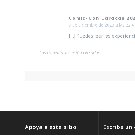
Comic-Con Caracas 202
9 de diciembre de 2023 a las 22:4
[…] Puedes leer las experienci
Los comentarios están cerrados.
Apoya a este sitio
Escribe un