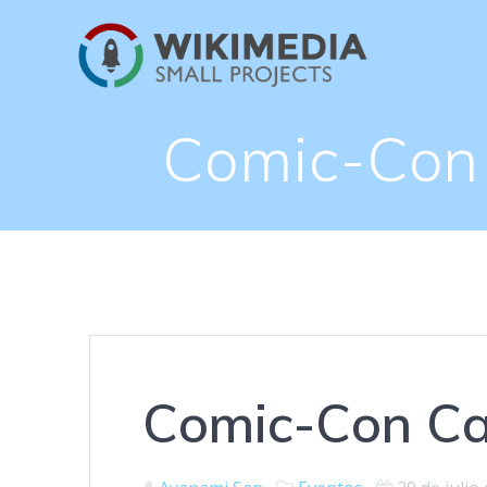
Saltar
al
contenido
Comic-Con 
Comic-Con Ca