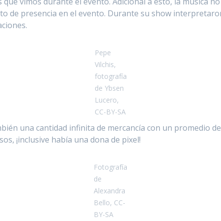
s que vimos durante el evento. Adicional a esto, la música no
acto de presencia en el evento. Durante su show interpretaro
aciones.
Pepe
Vilchis,
fotografía
de Ybsen
Lucero,
CC-BY-SA
ién una cantidad infinita de mercancía con un promedio de 
s, ¡inclusive había una dona de pixel!
Fotografía
de
Alexandra
Bello, CC-
BY-SA