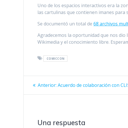
Uno de los espacios interactivos era la zo
las cartulinas que contienen imanes para 
Se documentó un total de
68 archivos mul
Agradecemos la oportunidad que nos dio la
Wikimedia y el conocimiento libre. Esperam
COMICCON
Navegación
Entrada
Anterior:
Acuerdo de colaboración con CLI
anterior:
de
entradas
Una respuesta