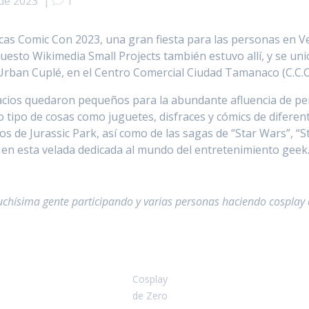
 de 2023
|
1
aracas Comic Con 2023, una gran fiesta para las personas en 
supuesto Wikimedia Small Projects también estuvo allí, y se u
 Urban Cuplé, en el Centro Comercial Ciudad Tamanaco (C.C.C
pacios quedaron pequeños para la abundante afluencia de p
o tipo de cosas como juguetes, disfraces y cómics de difere
s de Jurassic Park, así como de las sagas de “Star Wars”, “St
n esta velada dedicada al mundo del entretenimiento geek
hísima gente participando y varias personas haciendo cosplay d
Cosplay
de Zero