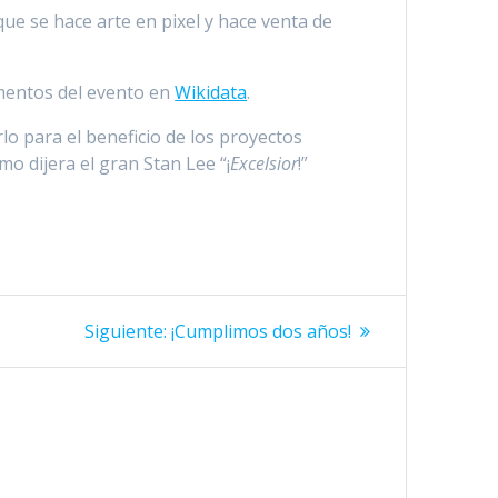
que se hace arte en pixel y hace venta de
mentos del evento en
Wikidata
.
o para el beneficio de los proyectos
o dijera el gran Stan Lee “¡
Excelsior
!”
Siguiente
Siguiente:
¡Cumplimos dos años!
entrada: