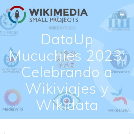
Saltar
al
contenido
DataUp
Mucuchies 2023:
Celebrando a
Wikiviajes y
Wikidata