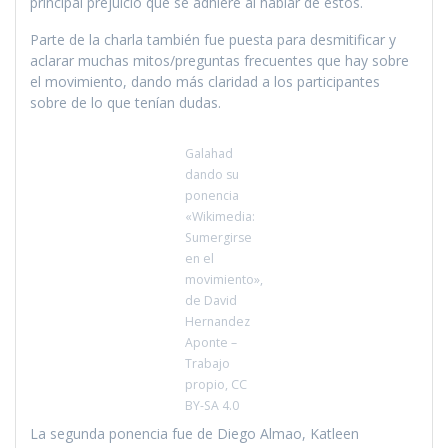
principal prejuicio que se adhiere al hablar de estos.
Parte de la charla también fue puesta para desmitificar y
aclarar muchas mitos/preguntas frecuentes que hay sobre
el movimiento, dando más claridad a los participantes
sobre de lo que tenían dudas.
Galahad
dando su
ponencia
«Wikimedia:
Sumergirse
en el
movimiento»,
de David
Hernandez
Aponte –
Trabajo
propio, CC
BY-SA 4.0
La segunda ponencia fue de Diego Almao, Katleen