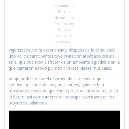
Monumento
al Perro
Nevado, de
Bromoxido
– Trabajo
propio, CC
BY-SA 4.0
Vigorizados por la experiencia y después de la cena, cada
uno de los participantes tuvo invitación al sábado cultural
en el que pudieron disfrutar de un ambiente agradable en la
que cantaron a todo pulmón diversas piezas musicales.
Abajo podrás mirar el resumen de este evento que
contiene palabras de los participantes, quienes han
mostrado deseos de que este tipo de eventos se repita en
el futuro, así como interés en participar constante en los
proyectos Wikimedia.