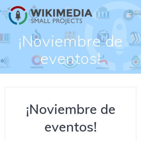
Saltar
al
contenido
¡Noviembre de
eventos!
¡Noviembre de
eventos!