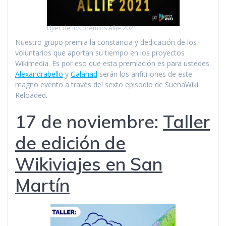
Flyer de los premios Allie 2021
Nuestro grupo premia la constancia y dedicación de los
voluntarios que aportan su tiempo en los proyectos
Wikimedia. Es por eso que esta premiación es para ustedes.
Alexandrabello
y
Galahad
serán los anfitriones de este
magno evento a través del sexto episodio de SuenaWiki
Reloaded.
17 de noviembre:
Taller
de edición de
Wikiviajes en San
Martín