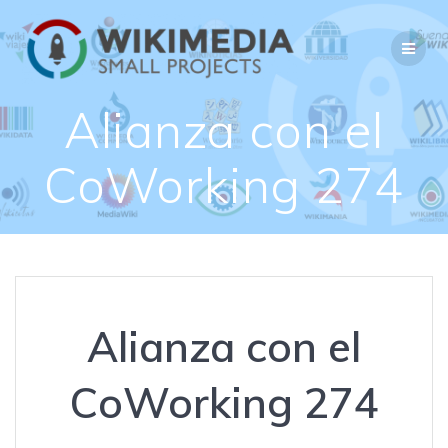
Saltar
al
contenido
Alianza con el
CoWorking 274
Alianza con el
CoWorking 274