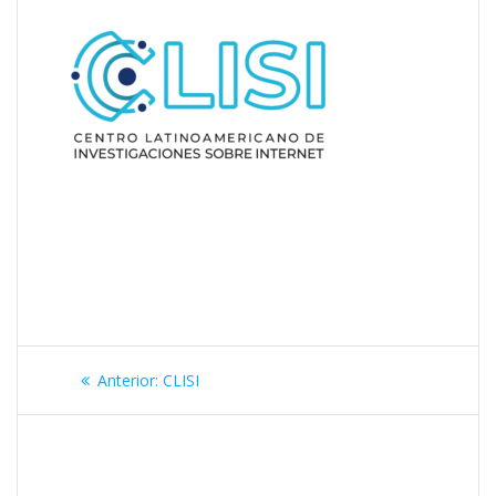
Navegación
Entrada
Anterior:
CLISI
de
anterior:
entradas