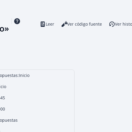
Leer
Ver código fuente
Ver histo
Vistas
io»
opuestas:Inicio
icio
345
000
opuestas
9