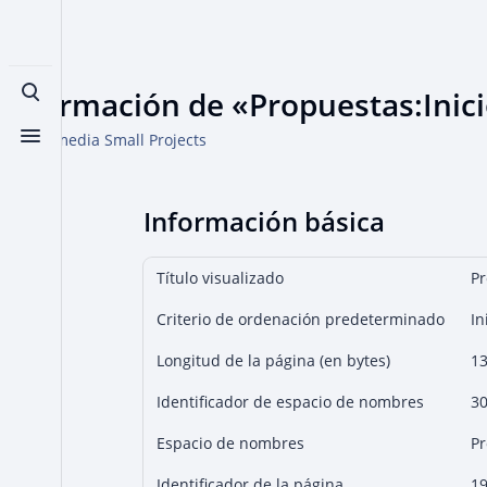
Información de «Propuestas:Inic
Búsqueda alternativa
De Wikimedia Small Projects
Menú alternativo
Información básica
Título visualizado
Pr
Criterio de ordenación predeterminado
In
Longitud de la página (en bytes)
1
Identificador de espacio de nombres
3
Espacio de nombres
Pr
Identificador de la página
1