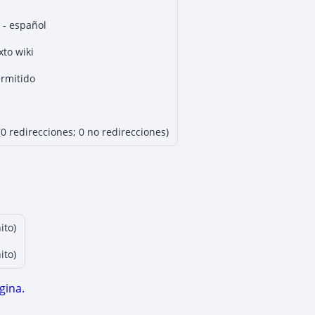
 - español
xto wiki
rmitido
(0 redirecciones; 0 no redirecciones)
ito)
ito)
gina.