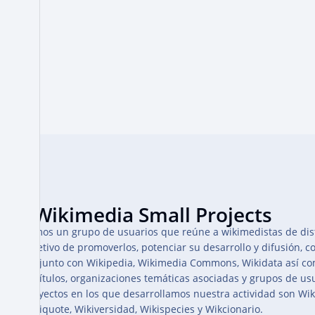
e
2
0
2
1
Somos un grupo de usuarios que reúne a wikimedistas de dist
objetivo de promoverlos, potenciar su desarrollo y difusión, c
conjunto con Wikipedia, Wikimedia Commons, Wikidata así co
capítulos, organizaciones temáticas asociadas y grupos de usu
proyectos en los que desarrollamos nuestra actividad son Wikiv
Wikiquote, Wikiversidad, Wikispecies y Wikcionario.