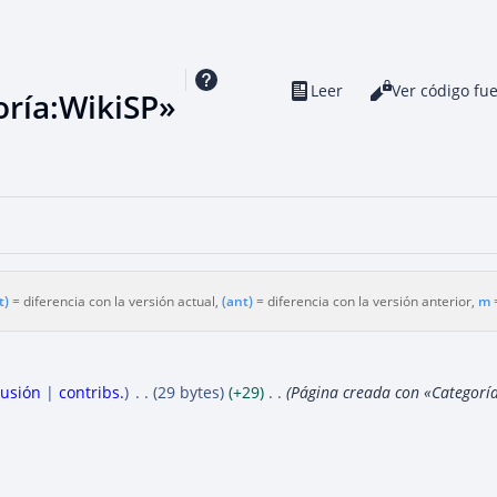
Leer
Ver historial
Ver código fu
Vistas
oría:WikiSP»
t)
= diferencia con la versión actual,
(ant)
= diferencia con la versión anterior,
m
=
cusión
contribs.
29 bytes
+29
Página creada con «Categoría 