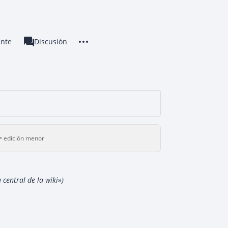
Más acciones
ente
Categoría
Discusión
associated-pages
 edición menor
central de la wiki»