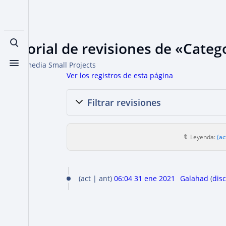
Historial de revisiones de «Categ
Búsqueda alternativa
De Wikimedia Small Projects
Menú alternativo
Ver los registros de esta página
Filtrar revisiones
🔖 Leyenda:
(ac
3
act
ant
06:04 31 ene 2021
Galahad
dis
1
e
n