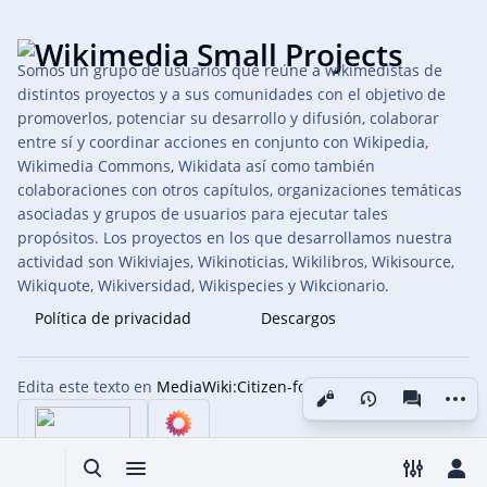
Somos un grupo de usuarios que reúne a wikimedistas de
distintos proyectos y a sus comunidades con el objetivo de
promoverlos, potenciar su desarrollo y difusión, colaborar
entre sí y coordinar acciones en conjunto con Wikipedia,
Wikimedia Commons, Wikidata así como también
colaboraciones con otros capítulos, organizaciones temáticas
asociadas y grupos de usuarios para ejecutar tales
propósitos. Los proyectos en los que desarrollamos nuestra
actividad son Wikiviajes, Wikinoticias, Wikilibros, Wikisource,
Wikiquote, Wikiversidad, Wikispecies y Wikcionario.
Política de privacidad
Descargos
Edita este texto en
MediaWiki:Citizen-footer-tagline
Más a
Vistas
associated
Búsqueda alternativa
Menú alternativo
Toggle p
Men