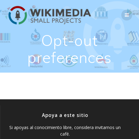
Saltar
al
contenido
Opt-out
preferences
Apoya a este sitio
Si apoyas al conocimiento libre, considera invitarnos un
café.