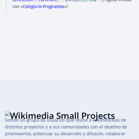
m
con «
Categoría:Programas
»
a
y
2
0
2
2
Somos un grupo de usuarios que reúne a wikimedistas de
distintos proyectos y a sus comunidades con el objetivo de
promoverlos, potenciar su desarrollo y difusión, colaborar