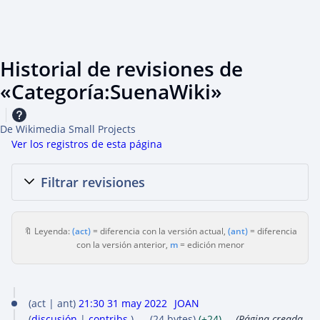
Historial de revisiones de
«Categoría:SuenaWiki»
De Wikimedia Small Projects
Ver los registros de esta página
Filtrar revisiones
🔖 Leyenda:
(act)
= diferencia con la versión actual,
(ant)
= diferencia
con la versión anterior,
m
= edición menor
3
act
ant
21:30 31 may 2022
JOAN
1
discusión
contribs.
24 bytes
+24
Página creada