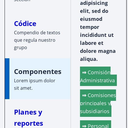
adipisicing
elit, sed do
eiusmod
Códice
tempor
Compendio de textos
incididunt ut
que regula nuestro
labore et
grupo
dolore magna
aliqua.
Componentes
Comisión
Administrativa
Lorem ipsum dolor
sit amet.
Comisiones
principales y
Planes y
subsidiarios
reportes
Personal