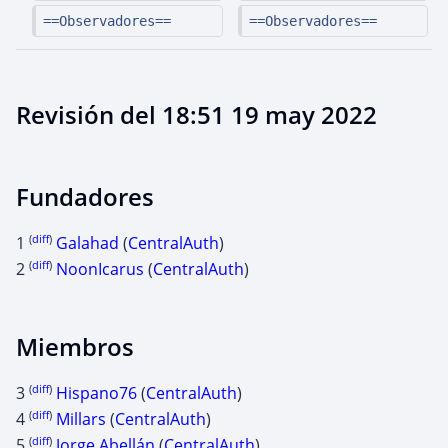
==Observadores==
==Observadores==
Revisión del 18:51 19 may 2022
Fundadores
(
diff
)
1
Galahad
(
CentralAuth
)
(
diff
)
2
NoonIcarus
(
CentralAuth
)
Miembros
(
diff
)
3
Hispano76
(
CentralAuth
)
(
diff
)
4
Millars
(
CentralAuth
)
(
diff
)
5
Jorge Abellán
(
CentralAuth
)