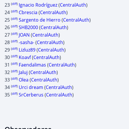
(
diff
)
23
Ignacio Rodríguez
(
CentralAuth
)
(
diff
)
24
Cbrescia
(
CentralAuth
)
(
diff
)
25
Sargento de Hierro
(
CentralAuth
)
(
diff
)
26
SHB2000
(
CentralAuth
)
(
diff
)
27
JOAN
(
CentralAuth
)
(
diff
)
28
-sasha-
(
CentralAuth
)
(
diff
)
29
Lizluz89
(
CentralAuth
)
(
diff
)
30
Koavf
(
CentralAuth
)
(
diff
)
31
Faendalimas
(
CentralAuth
)
(
diff
)
32
Jaluj
(
CentralAuth
)
(
diff
)
33
Olea
(
CentralAuth
)
(
diff
)
34
Urci dream
(
CentralAuth
)
(
diff
)
35
SrCerberus
(
CentralAuth
)