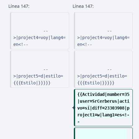
n
Línea 147:
Línea 147:
r
e
s
            --
            --
u
>|project4=voy|lang4=
>|project4=voy|lang4=
m
en<!--
en<!--
e
n
d
            --
            --
e
>|project5=d|estilo=
>|project5=d|estilo=
e
{{{Estilo|}}}}}
{{{Estilo|}}}}}
d
{{Actividad|number=35
i
|user=SrCerberus|acti
c
vo=sí|diff=23303908|p
i
roject1=w|lang1=es<!-
-
ó
n