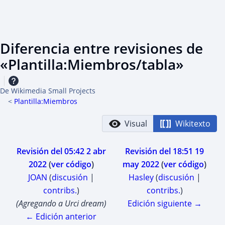
Diferencia entre revisiones de
«Plantilla:Miembros/tabla»
De Wikimedia Small Projects
<
Plantilla:Miembros
Visual
Wikitexto
Revisión del 05:42 2 abr
Revisión del 18:51 19
2022
ver código
may 2022
ver código
JOAN
(
discusión
|
Hasley
(
discusión
|
contribs.
)
contribs.
)
S
Agregando a Urci dream
Edición siguiente →
i
← Edición anterior