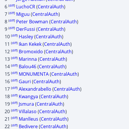
(
diff
)
6
LuchoCR
(
CentralAuth
)
(
diff
)
7
Miguu
(
CentralAuth
)
(
diff
)
8
Peter Bowman
(
CentralAuth
)
(
diff
)
9
DerFussi
(
CentralAuth
)
(
diff
)
10
Hasley
(
CentralAuth
)
(
diff
)
11
Ikan Kekek
(
CentralAuth
)
(
diff
)
12
Bromoxido
(
CentralAuth
)
(
diff
)
13
Marinna
(
CentralAuth
)
(
diff
)
14
Balou46
(
CentralAuth
)
(
diff
)
15
MONUMENTA
(
CentralAuth
)
(
diff
)
16
Gauri
(
CentralAuth
)
(
diff
)
17
Alexandrabello
(
CentralAuth
)
(
diff
)
18
Kwangya
(
CentralAuth
)
(
diff
)
19
Jsmura
(
CentralAuth
)
(
diff
)
20
Villalaso
(
CentralAuth
)
(
diff
)
21
Manlleus
(
CentralAuth
)
(
diff
)
22
Bedivere
(
CentralAuth
)