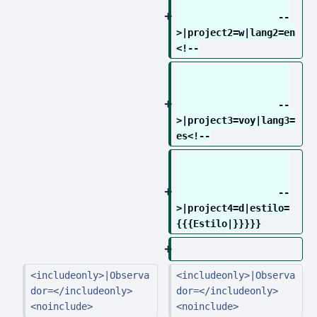
                  --
>|project2=w|lang2=en
<!--
                  --
>|project3=voy|lang3=
es<!--
                  --
>|project4=d|estilo=
{{{Estilo|}}}}}
<includeonly>|Observa
<includeonly>|Observa
dor=</includeonly>
dor=</includeonly>
<noinclude>
<noinclude>