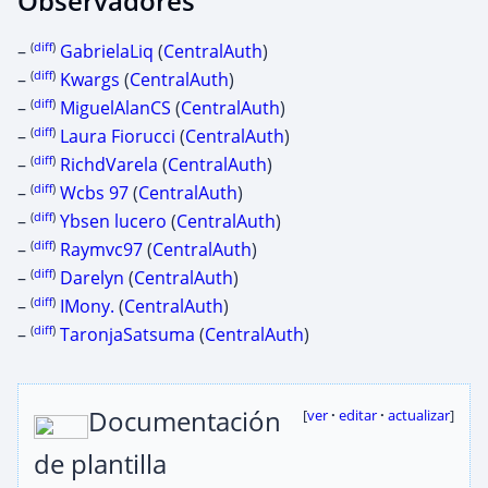
Observadores
(
diff
)
–
GabrielaLiq
(
CentralAuth
)
(
diff
)
–
Kwargs
(
CentralAuth
)
(
diff
)
–
MiguelAlanCS
(
CentralAuth
)
(
diff
)
–
Laura Fiorucci
(
CentralAuth
)
(
diff
)
–
RichdVarela
(
CentralAuth
)
(
diff
)
–
Wcbs 97
(
CentralAuth
)
(
diff
)
–
Ybsen lucero
(
CentralAuth
)
(
diff
)
–
Raymvc97
(
CentralAuth
)
(
diff
)
–
Darelyn
(
CentralAuth
)
(
diff
)
–
IMony.
(
CentralAuth
)
(
diff
)
–
TaronjaSatsuma
(
CentralAuth
)
Documentación
[
ver
·
editar
·
actualizar
]
de plantilla